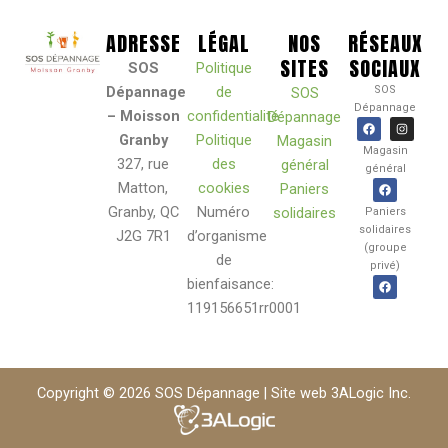
ADRESSE
LÉGAL
NOS
RÉSEAUX
SITES
SOCIAUX
SOS
Politique
Dépannage
de
SOS
SOS
Dépannage
– Moisson
confidentialité
Dépannage
F
I
a
n
Granby
Politique
Magasin
c
s
Magasin
e
t
327, rue
des
général
général
b
a
o
g
F
Matton,
cookies
Paniers
o
r
a
k
a
c
Granby, QC
Numéro
solidaires
Paniers
m
e
solidaires
b
J2G 7R1
d’organisme
o
(groupe
o
de
privé)
k
F
bienfaisance:
a
c
119156651rr0001
e
b
o
o
k
Copyright © 2026 SOS Dépannage | Site web
3ALogic Inc.